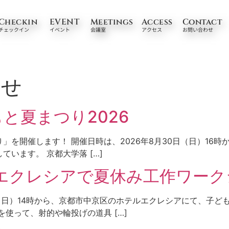
Checkin
EVENT
Meetings
Access
Contact
Checkin
EVENT
Meetings
Access
Contact
チェックイン
イベント
会議室
アクセス
お問い合わせ
チェックイン
イベント
会議室
アクセス
お問い合わせ
らせ
と夏まつり2026
を開催します！ 開催日時は、2026年8月30日（日）16時
います。 京都大学落 […]
ルエクレシアで夏休み工作ワーク
日（日）14時から、京都市中京区のホテルエクレシアにて、子
使って、射的や輪投げの道具 […]