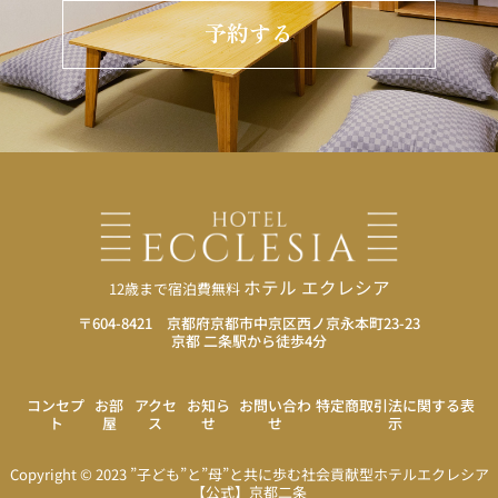
予約する
ホテル エクレシア
12歳まで宿泊費無料
〒604-8421 京都府京都市中京区西ノ京永本町23-23
京都 二条駅から徒歩4分
コンセプ
お部
アクセ
お知ら
お問い合わ
特定商取引法に関する表
ト
屋
ス
せ
せ
示
Booking
12歳まで宿泊費無料
空室・料金を確認する
Copyright ©️ 2023 ”子ども”と”母”と共に歩む社会貢献型ホテルエクレシア
【公式】京都二条