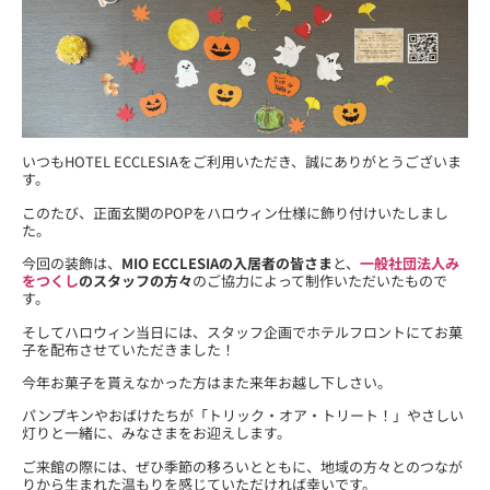
いつもHOTEL ECCLESIAをご利用いただき、誠にありがとうございま
す。
このたび、正面玄関のPOPをハロウィン仕様に飾り付けいたしまし
た。
今回の装飾は、
MIO ECCLESIAの入居者の皆さま
と、
一般社団法人み
をつくし
のスタッフの方々
のご協力によって制作いただいたもので
す。
そしてハロウィン当日には、スタッフ企画でホテルフロントにてお菓
子を配布させていただきました！
今年お菓子を貰えなかった方はまた来年お越し下しさい。
パンプキンやおばけたちが「トリック・オア・トリート！」やさしい
灯りと一緒に、みなさまをお迎えします。
ご来館の際には、ぜひ季節の移ろいとともに、地域の方々とのつなが
りから生まれた温もりを感じていただければ幸いです。